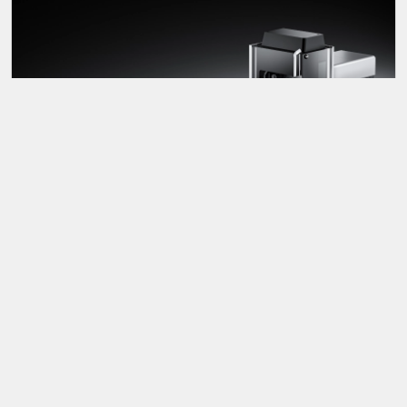
Cortadoras láser
de tubos
Más información aquí