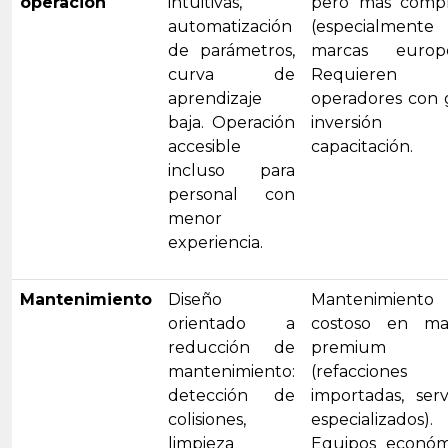
operación
intuitivas,
pero más compl
automatización
(especialment
de parámetros,
marcas europe
curva de
Requieren
aprendizaje
operadores con 
baja. Operación
inversión
accesible
capacitación.
incluso para
personal con
menor
experiencia.
Mantenimiento
Diseño
Mantenimiento
orientado a
costoso en ma
reducción de
premium
mantenimiento:
(refacciones
detección de
importadas, serv
colisiones,
especializados).
limpieza
Equipos económ