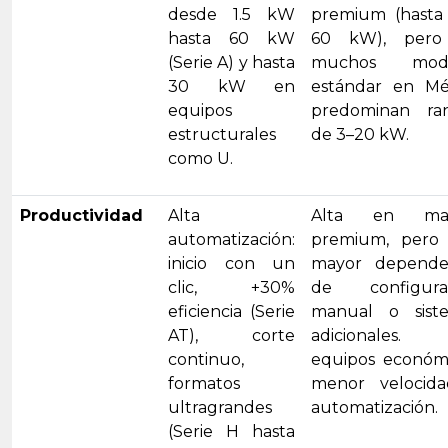
desde 1.5 kW
premium (hasta
hasta 60 kW
60 kW), pero
(Serie A) y hasta
muchos mode
30 kW en
estándar en Mé
equipos
predominan ra
estructurales
de 3–20 kW.
como U.
Productividad
Alta
Alta en mar
automatización:
premium, pero
inicio con un
mayor depende
clic, +30%
de configura
eficiencia (Serie
manual o sist
AT), corte
adicionales.
continuo,
equipos económi
formatos
menor velocid
ultragrandes
automatización.
(Serie H hasta