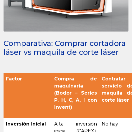
Comparativa: Comprar cortadora
láser vs maquila de corte láser
Factor
Compra de
Contratar
maquinaria
servicio d
(Bodor – Series
maquila d
P, H, C, A, I con
corte láser
Invent)
Inversión inicial
Alta inversión
No hay
inicial (CAPEX),